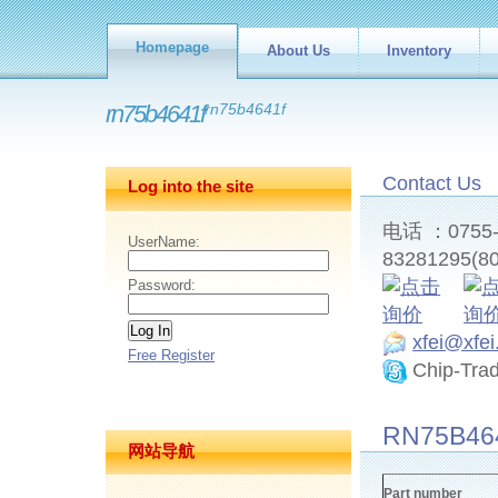
Homepage
About Us
Inventory
rn75b4641f
rn75b4641f
Contact Us
Log into the site
电话 ：0755-8
UserName:
83281295(80
Password:
xfei@xfe
Free Register
Chip-Tra
RN75B464
网站导航
Part number