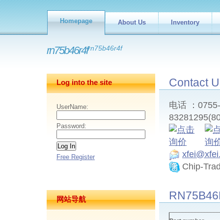
Homepage
About Us
Inventory
rn75b46r4f
rn75b46r4f
Contact U
Log into the site
电话 ：0755-8
UserName:
83281295(80
Password:
xfei@xfe
Free Register
Chip-Tra
RN75B46R
网站导航